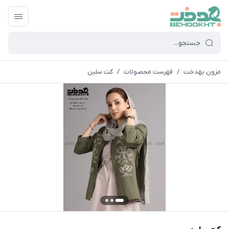
مزون بهدخت
/
فهرست محصولات
/
کت سلین