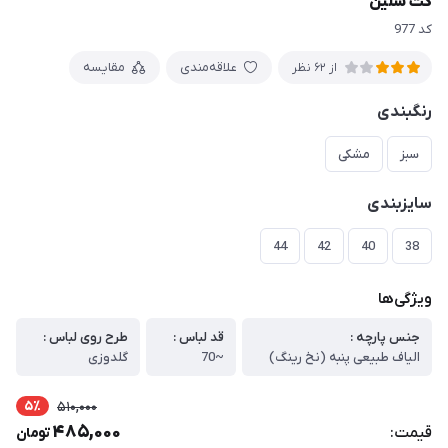
کت سلین
کد 977
علاقه‌مندی
مقایسه
از 62 نظر
رنگبندی
سبز
مشکی
سایزبندی
44
42
40
38
ویژگی‌ها
جنس پارچه :
قد لباس :
طرح روی لباس :
الیاف طبیعی پنبه (نخ رینگ)
~70
گلدوزی
5٪
510,000
485,000
قیمت:
تومان