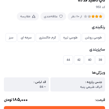
تاپ ناهید قد 85
کد 953
علاقه‌مندی
مقایسه
از 110 نظر
رنگبندی
طوسی روشن
طوسی تیره
کرم خاکستری
سرمه ای
سبز
سایزبندی
44
42
40
38
ویژگی‌ها
جنس پارچه :
قد لباس :
الیاف طبیعی پنبه
~ 84
185,000
قیمت:
تومان