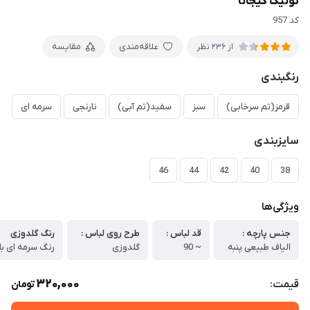
تونیک کیجانا
کد 957
علاقه‌مندی
مقایسه
از 236 نظر
رنگبندی
قرمز(تم سرخابی)
سبز
سفید(تم آبی)
نارنجی
سرمه ای
سایزبندی
46
44
42
40
38
ویژگی‌ها
جنس پارچه :
قد لباس :
طرح روی لباس :
رنگ گلدوزی
الیاف طبیعی پنبه
~ 90
گلدوزی
رنگ سرمه ای با
320,000
قیمت:
تومان