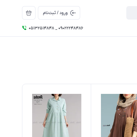
ورود / ثبت‌نام
05132514848 _ 09022248486