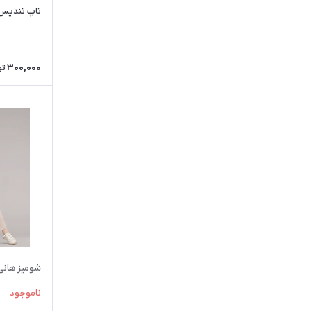
تاپ تندیس
300,000
تو
شومیز هانی
ناموجود