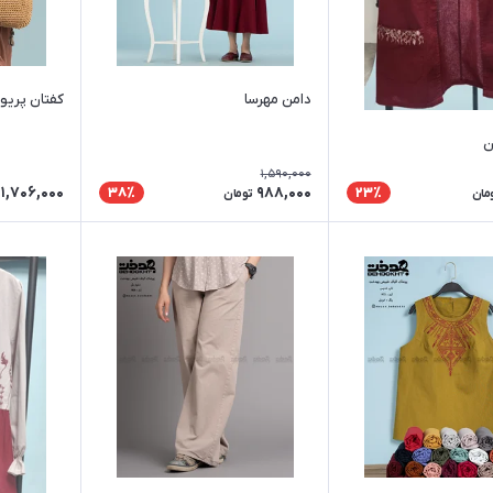
دامن مهرسا
کفتان پری
ن
1,590,000
1,706,000
988,000
38٪
23٪
مان
تومان