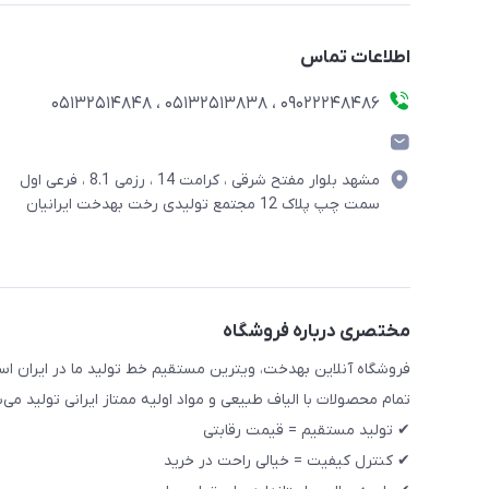
اطلاعات تماس
09022248486 ، 05132513838 ، 05132514848
مشهد بلوار مفتح شرقی ، کرامت 14 ، رزمی 8.1 ، فرعی اول
سمت چپ پلاک 12 مجتمع تولیدی رخت بهدخت ایرانیان
مختصری درباره فروشگاه
فروشگاه آنلاین بهدخت، ویترین مستقیم خط تولید ما در ایران اس
تمام محصولات با الیاف طبیعی و مواد اولیه ممتاز ایرانی تولید می
✔ تولید مستقیم = قیمت رقابتی
✔ کنترل کیفیت = خیالی راحت در خرید