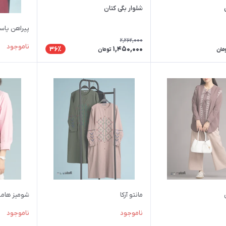
شلوار بگی کتان
پیراهن یا
2,262,000
ناموجود
1,450,000
36٪
مان
تومان
مانتو آرکا
شومیز هامین
ناموجود
ناموجود