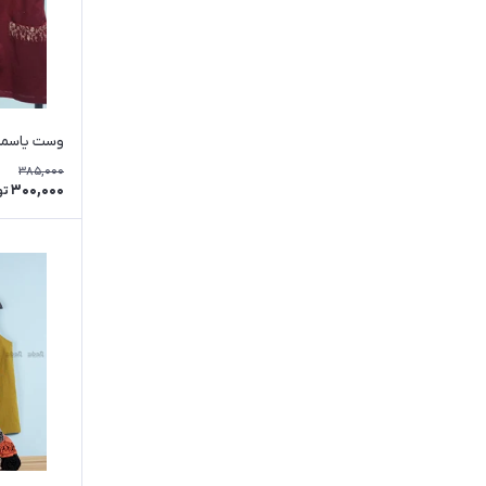
وست یاسم
385,000
300,000
تو