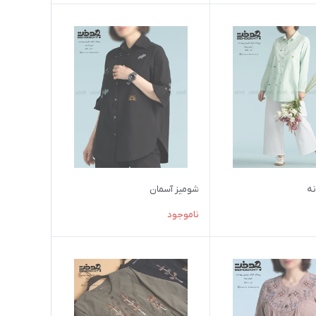
نه
شومیز آسمان
ناموجود