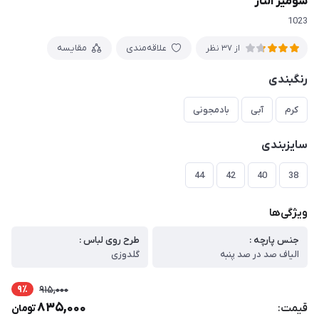
شومیز الناز
1023
علاقه‌مندی
مقایسه
از 37 نظر
رنگبندی
کرم
آبی
بادمجونی
سایزبندی
44
42
40
38
ویژگی‌ها
جنس پارچه :
طرح روی لباس :
الیاف صد در صد پنبه
گلدوزی
9٪
915,000
835,000
قیمت:
تومان