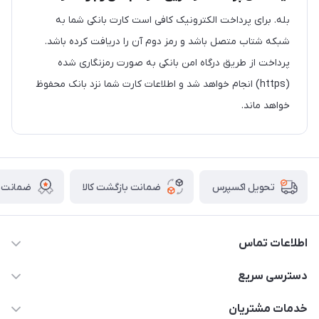
بله. برای پرداخت الکترونیک کافی است کارت بانکی شما به
شبکه شتاب متصل باشد و رمز دوم آن را دریافت کرده باشد.
پرداخت از طریق درگاه امن بانکی به صورت رمزنگاری شده
(https) انجام خواهد شد و اطلاعات کارت شما نزد بانک محفوظ
خواهد ماند.
ضمانت بازگشت کالا
ضمانت ا
تحویل اکسپرس
اطلاعات تماس
09022248486 ، 05132513838 ، 05132514848
دسترسی سریع
حساب کاربری
خدمات مشتریان