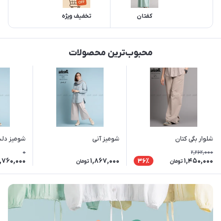
کفتان
تخفیف ویژه
محبوب‌ترین محصولات
شلوار بگی کتان
شومیز آنی
شومیز دل
0
2,262,000
1,760,000
1,867,000
1,450,000
36٪
تومان
تومان