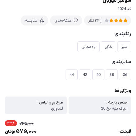
شومیز مهربان
کد 1024
علاقه‌مندی
مقایسه
از 24 نظر
رنگبندی
سبز
خاکی
بادمجانی
سایزبندی
44
42
40
38
36
ویژگی‌ها
جنس پارچه :
طرح روی لباس :
الیاف پنبه نخ 20
گلدوزی
23٪
745,000
575,000
قیمت:
تومان