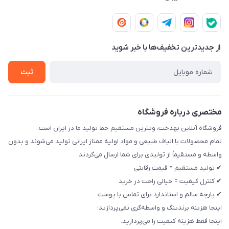
مشهد بلوار مفتح شرقی ، کرامت 14 ، رزمی 8.1 ، فرعی اول سمت
لیست محصولات
شرایط مرجوعی و تعویض
چپ پلاک 12 مجتمع تولیدی رخت بهدخت ایرانیان
تماس با ما
حریم خصوصی
از جدید‌ترین تخفیف‌ها با‌ خبر شوید
راهنما
ثبت
مختصری درباره فروشگاه
فروشگاه آنلاین بهدخت، ویترین مستقیم خط تولید ما در ایران است.
تمام محصولات با الیاف طبیعی و مواد اولیه ممتاز ایرانی تولید می‌شوند و بدون
واسطه و مستقیماً از تولیدی برای شما ارسال می‌گردند.
✔ تولید مستقیم = قیمت رقابتی
✔ کنترل کیفیت = خیالی راحت در خرید
✔ پارچه سالم و استاندارد برای تماس با پوست
اینجا هزینه برندینگ و واسطه‌گری نمی‌پردازید؛
اینجا فقط هزینه کیفیت را می‌پردازید.