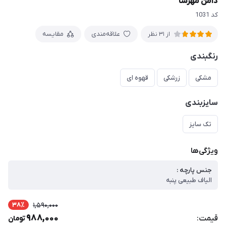
دامن مهرسا
کد 1031
علاقه‌مندی
مقایسه
از 31 نظر
رنگبندی
مشکی
زرشکی
قهوه ای
سایزبندی
تک سایز
ویژگی‌ها
جنس پارچه :
الیاف طبیعی پنبه
38٪
1,590,000
988,000
قیمت:
تومان