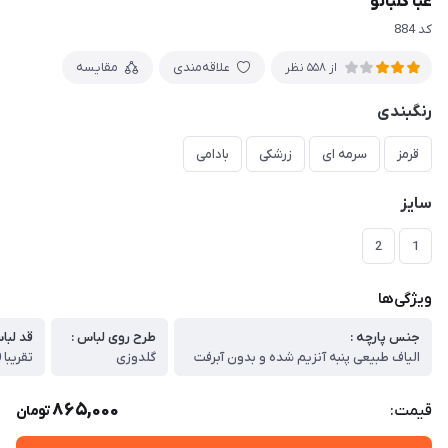
عبا گلبانو
کد 884
علاقه‌مندی
مقایسه
از 558 نظر
رنگبندی
قرمز
سرمه ای
زرشکی
بادامی
سایز
2
1
ویژگی‌ها
جنس پارچه :
طرح روی لباس :
قد لبا
الیاف طبیعی پنبه آنزیم شده و بدون آبرفت
گلدوزی
تقریبا 110
865,000
قیمت:
تومان