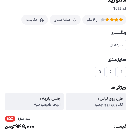
مانتو ریما
کد 1032
علاقه‌مندی
مقایسه
از 19 نظر
رنگبندی
سرمه ای
سایزبندی
3
2
1
ویژگی‌ها
طرح روی لباس :
جنس پارچه :
گلدوزی روی جیب
الیاف طبیعی پنبه
15٪
1,100,000
945,000
قیمت:
تومان