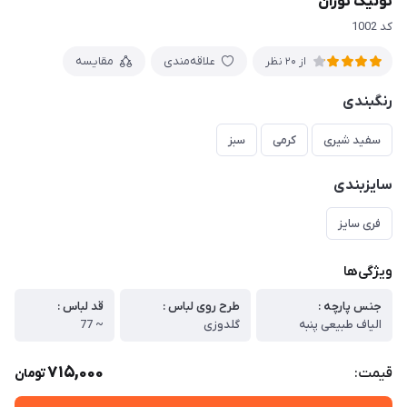
تونیک توران
کد 1002
علاقه‌مندی
مقایسه
از 20 نظر
رنگبندی
سفید شیری
کرمی
سبز
سایزبندی
فری سایز
ویژگی‌ها
جنس پارچه :
طرح روی لباس :
قد لباس :
الیاف طبیعی پنبه
گلدوزی
~ 77
715,000
قیمت:
تومان