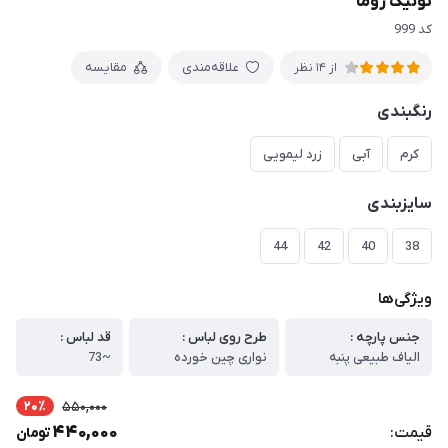
تونیک روما
کد 999
علاقه‌مندی
مقایسه
از 14 نظر
رنگبندی
کرم
آبی
زرد لیمویی
سایزبندی
44
42
40
38
ویژگی‌ها
جنس پارچه :
طرح روی لباس :
قد لباس :
الیاف طبیعی پنبه
نواری چین خورده
~73
20٪
550,000
440,000
قیمت:
تومان